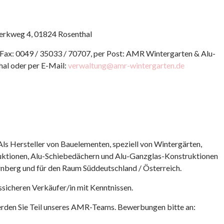
rkweg 4, 01824 Rosenthal
 Fax: 0049 / 35033 / 70707, per Post: AMR Wintergarten & Alu-
al oder per E-Mail:
verwaltung@amr-wintergarten.de
 Als Hersteller von Bauelementen, speziell von Wintergärten,
ktionen, Alu-Schiebedächern und Alu-Ganzglas-Konstruktionen
rnberg und für den Raum Süddeutschland / Österreich.
ssicheren Verkäufer/in mit Kenntnissen.
rden Sie Teil unseres AMR-Teams. Bewerbungen bitte an: