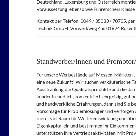
Deutschland, Luxemburg und Österreich montier
Voraussetzung, ebenso wie Führerschein Klasse
Kontakt per Telefon: 0049 / 35033 / 70705, per
Technik GmbH, Vorwerkweg 4 in 01824 Rosenth
Standwerber/innen und Promotor/
Für unsere Werbestände auf Messen, Märkten , K
eine neue Zukunft! Wir suchen verkäuferische T
Ausstrahlung die Qualitätsprodukte und die dam
kundenfreundlich, konzentriert, ehrgeizig, gut o
und handwerkliche Erfahrungen, dann sind Sie bei
Vorschläge für Problemlösungen und verfolgen u
bietet viel Raum für Weiterentwicklung und über
Eigenkapital ein und bestimmen Ihr Einkommen du
unterstützen Ihre Vertriebsaktivitäten. Mit Pro