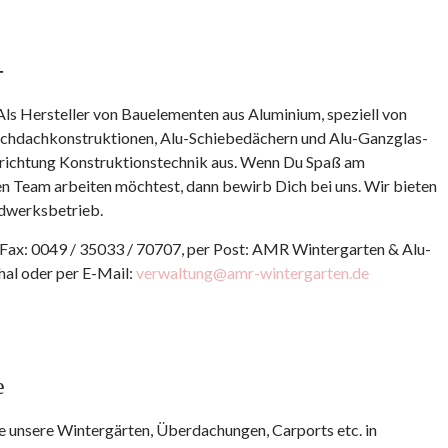
-
 Als Hersteller von Bauelementen aus Aluminium, speziell von
achdachkonstruktionen, Alu-Schiebedächern und Alu-Ganzglas-
chrichtung Konstruktionstechnik aus. Wenn Du Spaß am
en Team arbeiten möchtest, dann bewirb Dich bei uns. Wir bieten
ndwerksbetrieb.
 Fax: 0049 / 35033 / 70707, per Post: AMR Wintergarten & Alu-
al oder per E-Mail:
verwaltung@amr-wintergarten.de
e
ie unsere Wintergärten, Überdachungen, Carports etc. in