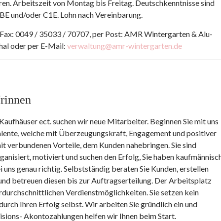
en. Arbeitszeit von Montag bis Freitag. Deutschkenntnisse sind
 BE und/oder C1E. Lohn nach Vereinbarung.
 Fax: 0049 / 35033 / 70707, per Post: AMR Wintergarten & Alu-
al oder per E-Mail:
verwaltung@amr-wintergarten.de
rinnen
aufhäuser ect. suchen wir neue Mitarbeiter. Beginnen Sie mit uns
alente, welche mit Überzeugungskraft, Engagement und positiver
it verbundenen Vorteile, dem Kunden nahebringen. Sie sind
rganisiert, motiviert und suchen den Erfolg, Sie haben kaufmännisc
 uns genau richtig. Selbstständig beraten Sie Kunden, erstellen
nd betreuen diesen bis zur Auftragserteilung. Der Arbeitsplatz
durchschnittlichen Verdienstmöglichkeiten. Sie setzen kein
rch Ihren Erfolg selbst. Wir arbeiten Sie gründlich ein und
visions- Akontozahlungen helfen wir Ihnen beim Start.